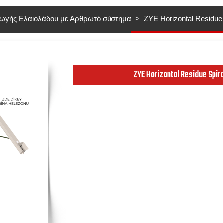
ωγής Ελαιολάδου με Αρθρωτό σύστημα
ZYE Horizontal Residue 
ZYE Horizontal Residue Spira