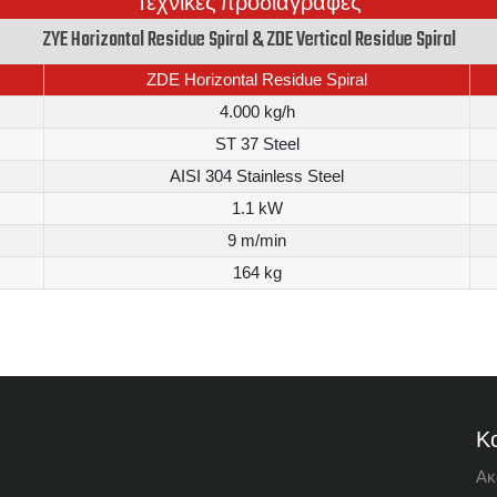
Τεχνικές προδιαγραφές
ZYE Horizontal Residue Spiral & ZDE Vertical Residue Spiral
ZDE Horizontal Residue Spiral
4.000 kg/h
ST 37 Steel
AISI 304 Stainless Steel
1.1 kW
9 m/min
164 kg
Κο
Ακ