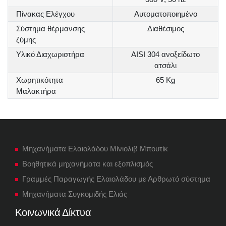
Πίνακας Ελέγχου
Αυτοματοποιημένο
Σύστημα θέρμανσης
Διαθέσιμος
ζύμης
Υλικό Διαχωριστήρα
AISI 304 ανοξείδωτο
ατσάλι
Χωρητικότητα
65 Kg
Μαλακτήρα
Μηχανήματα Ελαιολάδου Μίνιολιβ Μπουτίκ
Βοηθητικά μηχανήματα και εξοπλισμός
Γραμμές Παραγωγής Ελαιολάδου με Αρθρωτό σύστημα
Μηχανήματα Συγκομιδής Ελιάς
Κοινωνικά Δίκτυα